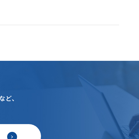
など、
ら