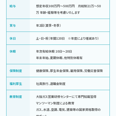
給与
想定年収300万円～500万円 月給制21万～50
万 年齢・経験等を考慮いたします
賞与
年2回（夏季・冬季）
休日
土・日・祝（年間120日 ※年度により増減あり）
休暇
年次有給休暇 10日～20日
年末年始、夏期休暇、他特別休暇有
保険制度
健康保険、厚生年金保険、雇用保険、労働災害保険
福利厚生
社員旅行、退職金制度
教育制度
大阪ガス営業研修センターにて専門知識習得
マンツーマン制度による教育
ガス、水道、空調、電気、建築等の国家資格取得の
サポート