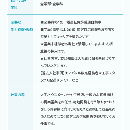
採用学部・
全学部・全学科
学科
必要な
■必要資格：第一種運転免許普通自動車
能力経験・経験
■学歴：高卒以上【必須】顧客対応経験をお持ちで
営業としてキャリアを積みたい方
★営業未経験者も当社で活躍しています。お人柄
重視の採用です。
★仕事内容、 製品知識は入社後に研修を通じて学
んでいただけます。
【過去入社事例】★アパレル販売経験者★工事スタ
ッフ★配送ドライバーなど
仕事内容
大手ハウスメーカーや工務店、一般のお客様向け
の提案営業をお任せ。宅地開発を行う際や家づくり
を行うお客様に向け、大阪ガスと連携して商品を売
り込むのではなく顧客との信頼関係を築いていくお
仕事です。